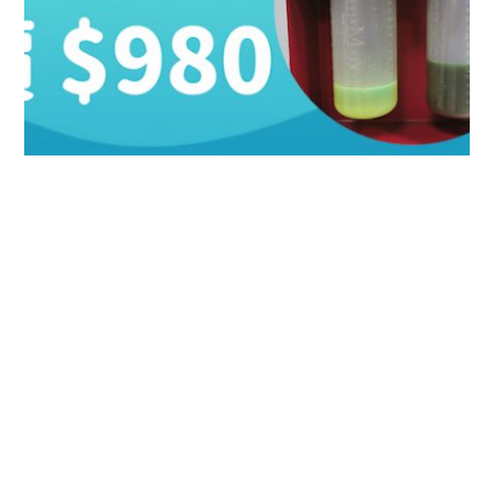
【車師傅 x HP】車CAM聯乘企劃✅ …