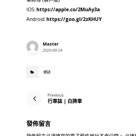
IOS:
https://apple.co/2MuAy3a
Android:
https://goo.gl/2zKHUY
Master
2020-09-24
網誌
Previous
行車誌 | 白牌車
發佈留言