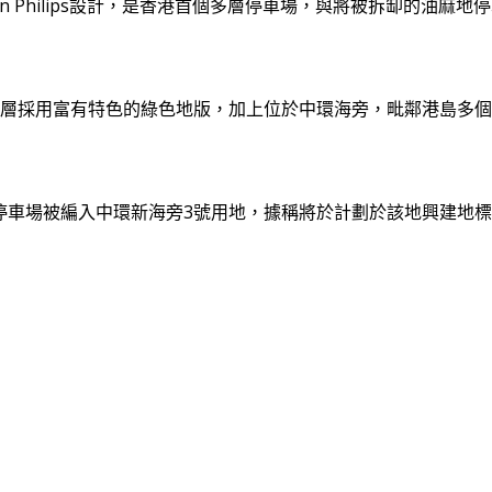
on Philips設計，是香港首個多層停車場，與將被拆缷的油
全層採用富有特色的綠色地版，加上位於中環海旁，毗鄰港島多
停車場被編入中環新海旁3號用地，據稱將於計劃於該地興建地