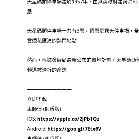
天星碼頭停車場建於1957年，由港英政府建築師R
展
天星碼頭停車場一共有3層，頂層是露天停車場，
賞煙花匯演的熱門地點
然而，根據發展局最新公布的賣地計劃，天星碼頭
難逃被清拆的命運
—————————
立即下載
車師傅 (師傅版)
IOS:
https://apple.co/2JPb1Qz
Android:
https://goo.gl/7Etx6V
車師傅 (客戶版)