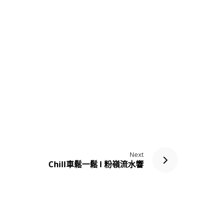
Next
Chill車鬆一鬆 l 粉嶺流水響