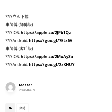
—————————
????立即下載
車師傅 (師傅版)
????IOS:
https://apple.co/2JPb1Qz
????Android:
https://goo.gl/7Etx6V
車師傅 (客戶版)
????IOS:
https://apple.co/2MuAy3a
????Android:
https://goo.gl/2zKHUY
Master
2020-09-09
網誌