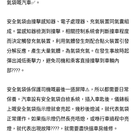
氣袋嘅汽車✅。
安全氣袋由撞擊感知器、電子處理器、充氣裝置同氣囊組
成。當感知器檢測到撞擊，相關控制系統會判斷撞車程度
而決定觸發充氣裝置，利用氣體發生劑配合點火裝置引發
分解反應，產生大量氣體，為氣袋充氣。在發生事故時起
彈出減低衝擊力，避免司機和乘客直接撞擊到車輛內
部????。
安全氣袋係保護司機嘅最後一道屏障⚠️，所以都需要日常
保養。汽車設有安全氣袋自檢系統，插入車匙後，儀錶板
上嘅安全氣袋指示燈就會亮起，幾秒後熄滅，就代表氣袋
正常運作。如果指示燈仍然長亮唔熄，或喺行車過程中亮
燈，就代表出現故障????，就需要盡快搵車房維修。