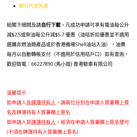
銀行代號列表
給閣下細閱及請
自行下載
，凡成功申請可享有電油每公升
減$2.5或柴油每公升減$5.7 優惠（油咭折扣優惠並不適用
選購非燃油類產品或於香港機場Shell油站入油），油費
每月以自動轉帳支付（不適用於信用咭戶口）如有查詢，
歡迎致電：66227890 (馬小姐) 香港驗車有限公司
溫馨提示 :
如申請人
非牌簿持有人
，請兩位分別在申請人簽署欄上簽
名及牌簿持有人簽署欄上簽名
如申請人是
牌簿持有人
，衹須在申請人簽署欄上簽名便可
(不須在牌簿持有人簽署欄上簽名)