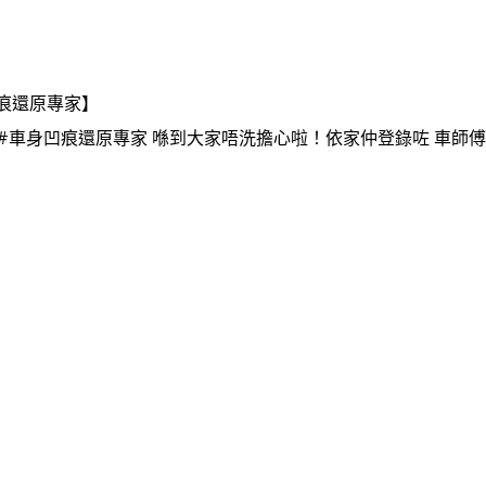
車身凹痕還原專家】
身凹痕還原專家 喺到大家唔洗擔心啦！依家仲登錄咗 車師傅 添????????