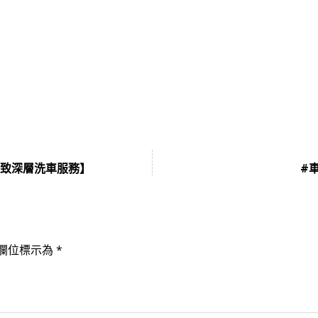
 – 極致深層洗車服務】
#車
欄位標示為
*