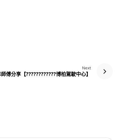
Next
師傅分享【????????‍????博柏駕駛中心】