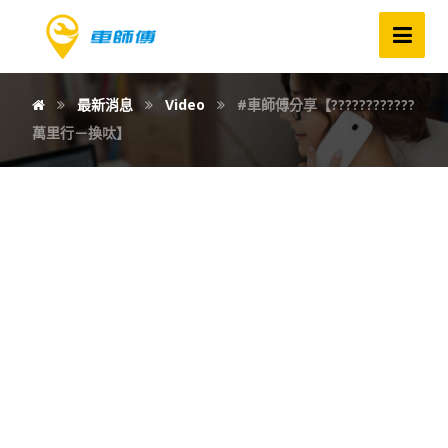
最新消息
Video
#車師傅分享【????????‍????
萬里行－換呔】