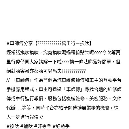
#車師傅分享【????????‍????萬里行－換呔】
經常話換呔換呔，究竟換呔嘅過程係點架呢????今次等萬
里行偉仔同大家講解一下啦????換一條呔睇落好簡單，但
絕對唔容易亦都唔可以馬夫????????????
// 「車師傅」作為首個為汽車維修師傅和車主的互動平台
手機應用程式，車主可透過「車師傅」尋找合適的維修師
傅或車行進行報價，服務包括機械維修、美容服務、文件
代辦……等等，同時平台亦給予師傅擴展業務的機會，快
人一步進行報價 //
#換呔 #補呔 #好專業 #好熟手