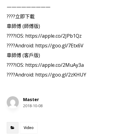
—————————
????立即下載
車師傅 (師傅版)
????IOS: https://apple.co/2JPb1Qz
????Android: https://goo.gl/7Etx6V
車師傅 (客戶版)
????IOS: https://apple.co/2MuAy3a
????Android: https://goo.gl/2zKHUY
Master
2018-10-08
Video