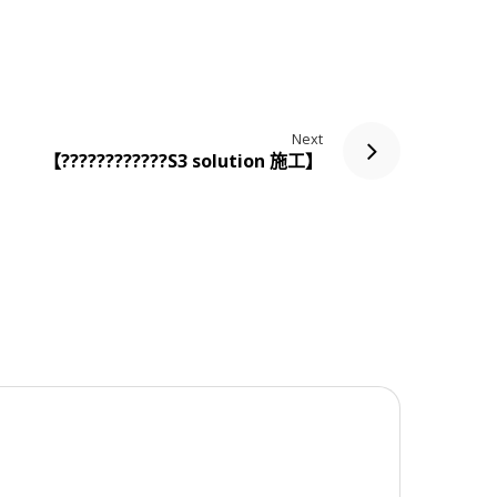
Next
【????????‍????S3 solution 施工】