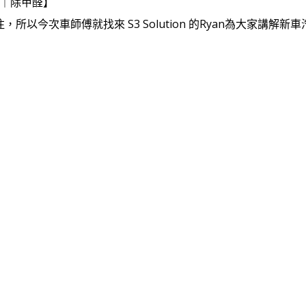
｜除味｜除甲醛】
今次車師傅就找來 S3 Solution 的Ryan為大家講解新