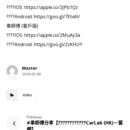
????IOS: https://apple.co/2JPb1Qz
????Android: https://goo.gl/7Etx6V
車師傅 (客戶版)
????IOS: https://apple.co/2MuAy3a
????Android: https://goo.gl/2zKHUY
Master
2019-05-08
Video
Previous
#車師傅分享【????????‍????CarLab (HK)－窗
網】