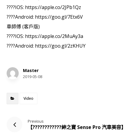
????IOS: https://apple.co/2JPb1Qz
????Android: https://goo.gl/7Etx6V
車師傅 (客戶版)
????IOS: https://apple.co/2MuAy3a
????Android: https://goo.gl/2zKHUY
Master
2019-05-08
Video
Previous
【????????‍????紳之寶 Sense Pro 汽車美容】