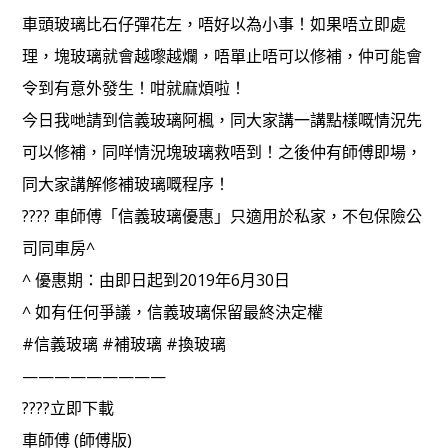
車頭玻璃比石仔彈花左，唔好以為小事！如果唔立即處
理，塊玻璃就會越嚟越爛，唔單止唔可以修補，仲可能會
令到有意外發生！咁就麻煩啦！
今日我哋請到信義玻璃阿楓，同大家講一講點樣嘅情況先
可以修補，同咩情況塊玻璃救唔到！之後仲有師傅即場，
同大家講解修補玻璃嘅程序！
???? 車師傅「信義玻璃優惠」只適用於私家，不包保險公
司同車房^
^ 優惠期：由即日起到2019年6月30日
^ 如有任何爭議，信義玻璃保留最終決定權
#信義玻璃 #補玻璃 #換玻璃
—————————
????立即下載
車師傅 (師傅版)